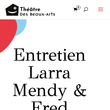
0
Entretien
Larra
Mendy &
Fred