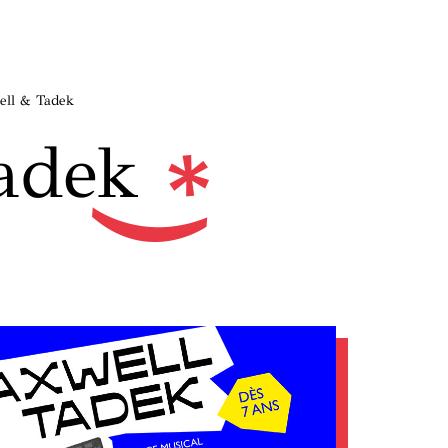
ll & Tadek
adek