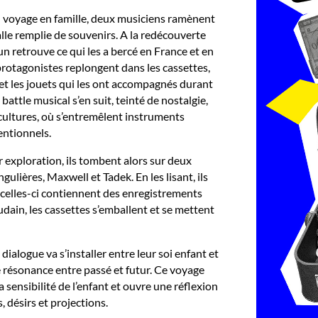
n voyage en famille, deux musiciens ramènent
lle remplie de souvenirs. A la redécouverte
un retrouve ce qui les a bercé en France et en
 protagonistes replongent dans les cassettes,
et les jouets qui les ont accompagnés durant
battle musical s’en suit, teinté de nostalgie,
cultures, où s’entremêlent instruments
entionnels.
r exploration, ils tombent alors sur deux
ngulières, Maxwell et Tadek. En les lisant, ils
celles-ci contiennent des enregistrements
udain, les cassettes s’emballent et se mettent
 dialogue va s’installer entre leur soi enfant et
 résonance entre passé et futur. Ce voyage
 sensibilité de l’enfant et ouvre une réflexion
, désirs et projections.