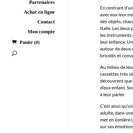
Partenaires
En rentrant d’u
Achat en ligne
avec eux leur ma
des objets, chac
Contact
Italie. Les deux
Mon compte
les instruments 
leur enfance. Un 
Panier (
0
)
autour de deux 
bricolés et conv
Au milieu de leu
cassettes très si
découvrent que 
d’eux enfant. So
à leur parler.
C’est ainsi qu’un
adulte, dans une
met en lumière la
sur ses émotions