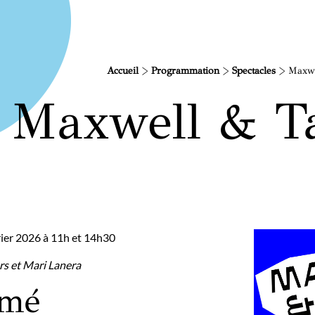
Accueil
>
Programmation
>
Spectacles
>
Maxwe
Maxwell & T
rier 2026 à 11h et 14h30
s et Mari Lanera
umé