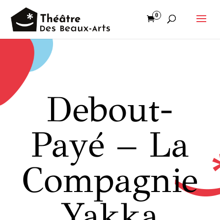
0
Debout-
Payé – La
Compagnie
Yakka