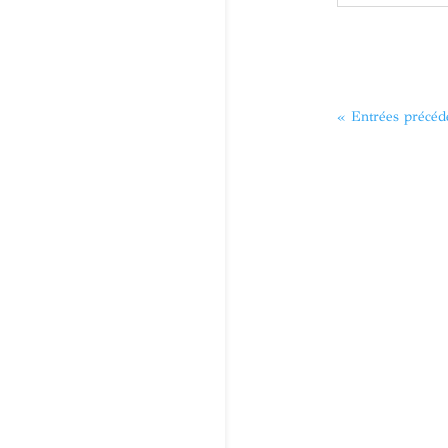
Mise à Nu.e r
la fille d’une...
« Entrées précéd