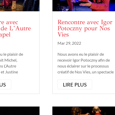
re avec
Rencontre avec Igor
 de L’Autre
Potoczny pour Nos
apel
Vies
Mar 29, 2022
 le plaisir de
Nous avons eu le plaisir de
it Michel,
recevoir Igor Potoczny afin de
s L’Autre
nous éclairer sur le processus
et Justine
créatif de Nos Vies, un spectacle
tteure en scène de
unique car entièrement
e mêlant humour,
improvisé sur le vécu des
LUS
LIRE PLUS
stoire. Ils nous ont
spectateurs, à l'affiche au
ent ils ont
Théâtre des Beaux Arts de
spectacle de sa
Bordeaux le 29 mars.
n...
Igor Potoczny est...