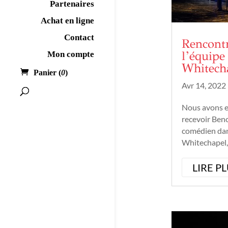
Partenaires
Achat en ligne
Contact
Rencont
l’équipe
Mon compte
Whitech
Panier (
0
)
Avr 14, 2022
Nous avons eu
recevoir Beno
comédien dan
Whitechapel, 
Lautrette, me
cette comédi
LIRE P
enquête et hi
raconté comm
construit ce 
naissance à so