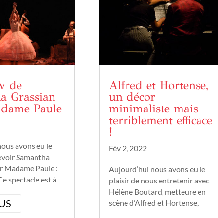
w de
Alfred et Hortense,
a Grassian
un décor
dame Paule
minimaliste mais
terriblement efficace
!
nous avons eu le
Fév 2, 2022
cevoir Samantha
r Madame Paule :
Aujourd’hui nous avons eu le
Ce spectacle est à
plaisir de nous entretenir avec
Théâtre des Beaux
Hélène Boutard, metteure en
aux les 17, 18 et 19
LUS
scène d’Alfred et Hortense,
. Madame Paule :
spectacle à l’affiche au Théâtre