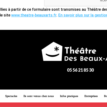
llies à partir de ce formulaire sont transmises au Théâtre 
le site
www.theatre-beauxarts.fr
.
En savoir plus sur la gesti
05 56 21 85 30
Spectacles
Ils sont venus chez nous
Infos pratiques
Entreprises
Bo