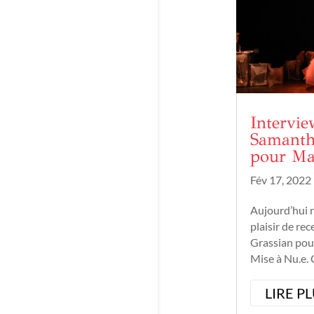
Intervie
Samanth
pour Ma
Fév 17, 2022
Aujourd’hui 
plaisir de re
Grassian pou
Mise à Nu.e. 
l'affiche au 
Arts de Borde
LIRE P
février 2022