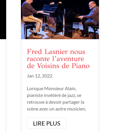
Fred Lasnier nous
raconte l’aventure
de Voisins de Piano
Jan 12, 2022
Lorsque Monsieur Alain,
pianiste invétéré de jazz, se
retrouve à devoir partager la
scène avec un autre musicien,
Fred Lasnier, nous assistons là à
un combat de coqs pour
LIRE PLUS
défendre son territoire, mais