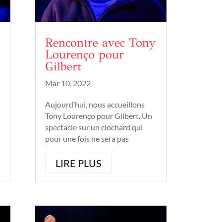
Rencontre avec Tony
Lourenço pour
Gilbert
Mar 10, 2022
Aujourd’hui, nous accueillons
Tony Lourenço pour Gilbert. Un
spectacle sur un clochard qui
pour une fois ne sera pas
invisible, mais sous le feu des
projecteurs. C’est à découvrir les
LIRE PLUS
10, 11 et 12 mars au Théâtre des
Beaux Arts de Bordeaux. Tony
Lourenço nous parlera...