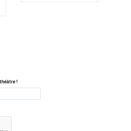
aussi son répertoire. Cette pièce,
nous questionne alors sur les...
théâtre !