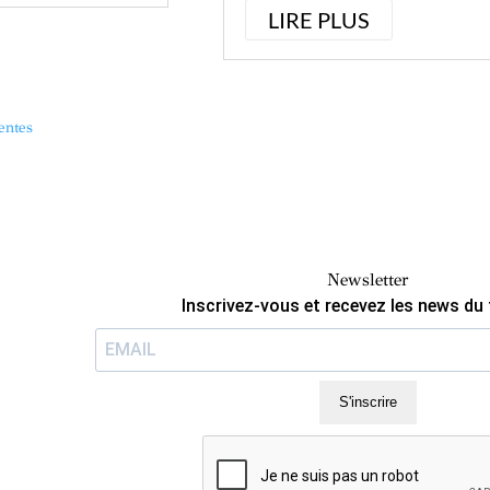
aconte l’histoire de
des Beaux Arts du 03 au 12
LIRE PLUS
février. Le travail scénique
d’Hélène Boutard est au cœur de
la pièce Alfred et Hortense,...
entes
Newsletter
Inscrivez-vous et recevez les news du 
S'inscrire