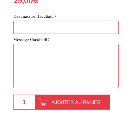
29,00
€
Destinataire
(facultatif)
Message
(facultatif)
quantité
AJOUTER AU PANIER
de
Bon
cadeau
Spectacle
&