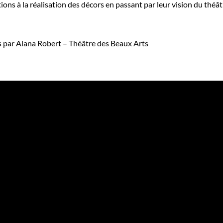
ions à la réalisation des décors en passant par leur vision du théâtr
s par Alana Robert – Théâtre des Beaux Arts