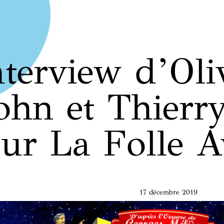
nterview d’Oliv
ohn et Thierr
ur La Folle A
17 décembre 2019