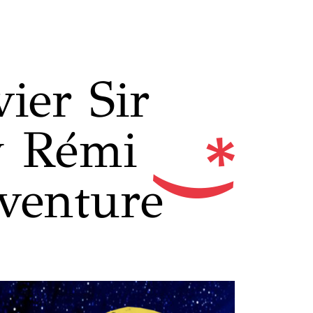
ier Sir
y Rémi
venture