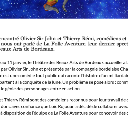
ncontré Olivier Sir John et Thierry Rémi, comédiens et 
 nous ont parlé de La Folle Aventure, leur dernier spe
Beaux Arts de Bordeaux.
u 11 janvier, le Théâtre des Beaux Arts de Bordeaux accueillera La
 par Olivier Sir John et présentée par la compagnie bordelaise C
e est une comédie tout public qui raconte l’histoire d’un milliarda
partent à la conquête de la lune. Un problème se pose alors : comme
t le génie des personnages entre en action.
 et Thierry Rémi sont des comédiens reconnus pour leur travail de qu
t donc avec confiance que Loïc Rojouan a décidé de collaborer ave
 à disposition de l’équipe de La Folle Aventure pour concevoir des 