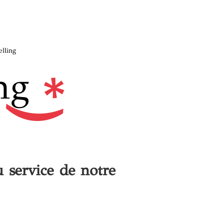
elling
ng
u service de notre