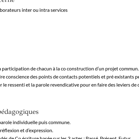
borateurs inter ou intra services
a participation de chacun à la co construction d’un projet commun.
re conscience des points de contacts potentiels et pré existants p
le ressenti et la parole revendicative pour en faire des leviers de 
pédagogiques
parole individuelle puis commune.
 réflexion et d’expression.
idés de Co écriture basée sur les 3 actes : Passé, Présent, Futur.