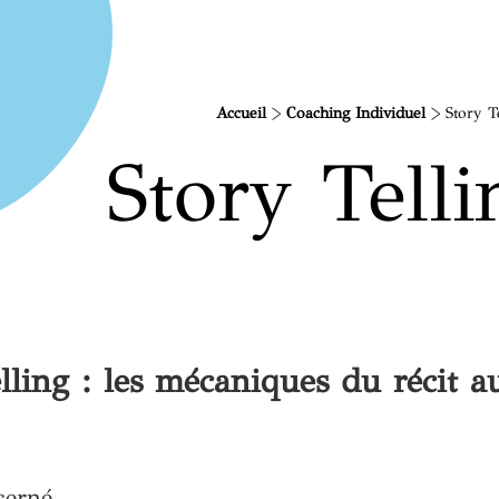
Accueil
>
Coaching Individuel
>
Story T
Story Telli
lling : les mécaniques du récit a
cerné