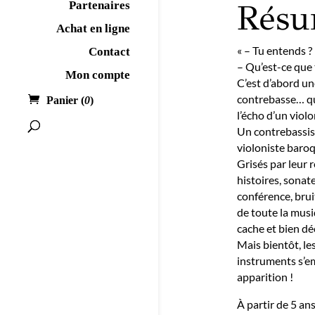
Rés
Partenaires
Achat en ligne
« – Tu entends ?
Contact
– Qu’est-ce que 
Mon compte
C’est d’abord un
contrebasse… qu
Panier (
0
)
l’écho d’un viol
Un contrebassis
violoniste baro
Grisés par leur 
histoires, sonat
conférence, bruit
de toute la musi
cache et bien dé
Mais bientôt, le
instruments s’em
apparition !
À partir de 5 an