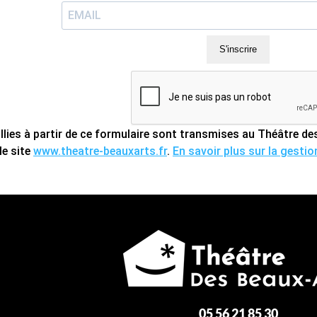
S'inscrire
llies à partir de ce formulaire sont transmises au Théâtre 
le site
www.theatre-beauxarts.fr
.
En savoir plus sur la gesti
05 56 21 85 30