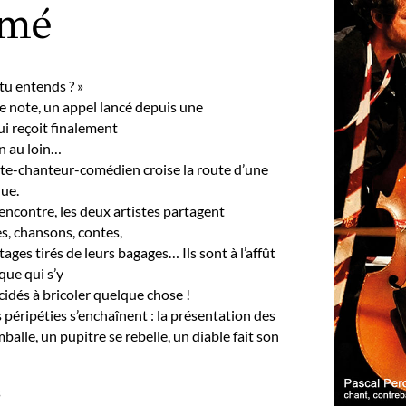
umé
tu entends ? »
e note, un appel lancé depuis une
i reçoit finalement
on au loin…
te-chanteur-comédien croise la route d’une
que.
rencontre, les deux artistes partagent
es, chansons, contes,
ages tirés de leurs bagages… Ils sont à l’affût
que qui s’y
cidés à bricoler quelque chose !
s péripéties s’enchaînent : la présentation des
balle, un pupitre se rebelle, un diable fait son
s