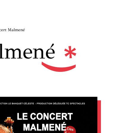
cert Malmené
almené