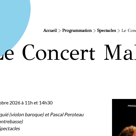
Accueil
>
Programmation
>
Spectacles
>
Le Con
Le Concert M
tobre 2026 à 11h et 14h30
uié (violon baroque) et Pascal Peroteau
ontrebasse)
pectacles