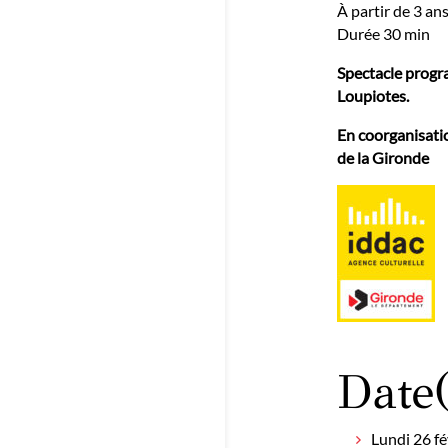
À partir de 3 an
Durée 30 min
Spectacle progr
Loupiotes.
En coorganisati
de la Gironde
Date(
Lundi 26 f