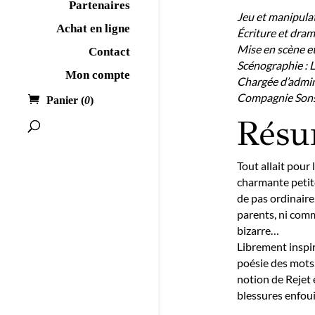
Partenaires
Jeu et manipula
Achat en ligne
Écriture et dra
Mise en scène et
Contact
Scénographie : L
Mon compte
Chargée d’admin
Compagnie Sons 
Panier (
0
)
Rés
Tout allait pour
charmante petite
de pas ordinaire
parents, ni comme
bizarre…
Librement inspir
poésie des mots, 
notion de Rejet 
blessures enfoui