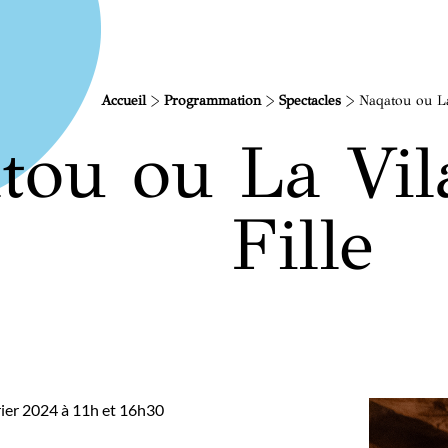
Accueil
>
Programmation
>
Spectacles
>
Naqatou ou La 
tou ou La Vila
Fille
rier 2024 à 11h et 16h30