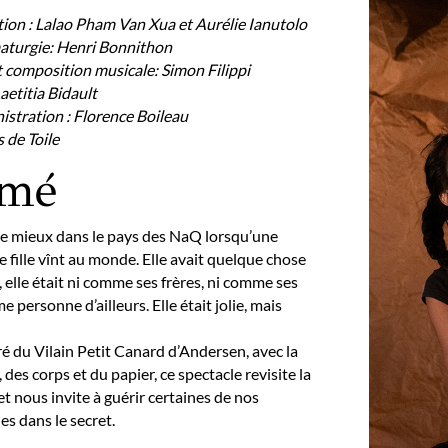
tion : Lalao Pham Van Xua et Aurélie Ianutolo
maturgie: Henri Bonnithon
 composition musicale: Simon Filippi
aetitia Bidault
istration : Florence Boileau
de Toile
umé
 le mieux dans le pays des NaQ lorsqu’une
 fille vînt au monde. Elle avait quelque chose
, elle était ni comme ses frères, ni comme ses
 personne d’ailleurs. Elle était jolie, mais
é du Vilain Petit Canard d’Andersen, avec la
des corps et du papier, ce spectacle revisite la
et nous invite à guérir certaines de nos
es dans le secret.