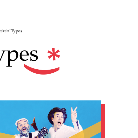
téréo’Types
ypes