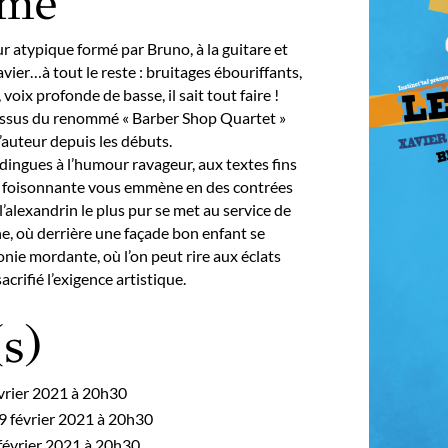
umé
 atypique formé par Bruno, à la guitare et
avier…à tout le reste : bruitages ébouriffants,
voix profonde de basse, il sait tout faire !
issus du renommé « Barber Shop Quartet »
’auteur depuis les débuts.
ingues à l’humour ravageur, aux textes fins
ion foisonnante vous emmène en des contrées
’alexandrin le plus pur se met au service de
e, où derrière une façade bon enfant se
onie mordante, où l’on peut rire aux éclats
sacrifié l’exigence artistique.
s)
évrier 2021 à 20h30
9 février 2021 à 20h30
février 2021 à 20h30